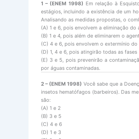
1 – (ENEM 1998)
Em relação à Esquisto
estágios, incluindo a existência de um 
Analisando as medidas propostas, o com
(A) 1 e 6, pois envolvem a eliminação do
(B) 1 e 4, pois além de eliminarem o ag
(C) 4 e 6, pois envolvem o extermínio do
(D) 1, 4 e 6, pois atingirão todas as fas
(E) 3 e 5, pois prevenirão a contamina
por águas contaminadas.
2 – (ENEM 1998)
Você sabe que a Doença
insetos hematófagos (barbeiros). Das me
são:
(A) 1 e 2
(B) 3 e 5
(C) 4 e 6
(D) 1 e 3