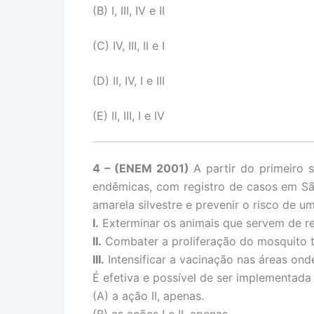
(B) I, III, IV e II
(C) IV, III, II e I
(D) II, IV, I e III
(E) II, III, I e IV
4 – (ENEM 2001)
A partir do primeiro 
endêmicas, com registro de casos em São
amarela silvestre e prevenir o risco de 
I.
Exterminar os animais que servem de re
II.
Combater a proliferação do mosquito t
III.
Intensificar a vacinação nas áreas ond
É efetiva e possível de ser implementad
(A) a ação II, apenas.
(B) as ações I e II, apenas.