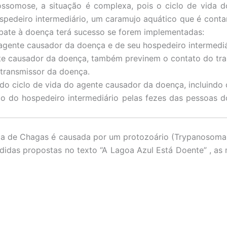
ssomose, a situação é complexa, pois o ciclo de vida 
hospedeiro intermediário, um caramujo aquático que é cont
bate à doença terá sucesso se forem implementadas:
 agente causador da doença e de seu hospedeiro intermedi
ente causador da doença, também previnem o contato do tr
 transmissor da doença.
es do ciclo de vida do agente causador da doença, incluindo
ção do hospedeiro intermediário pelas fezes das pessoas 
 de Chagas é causada por um protozoário (Trypanosoma c
didas propostas no texto “A Lagoa Azul Está Doente” , as