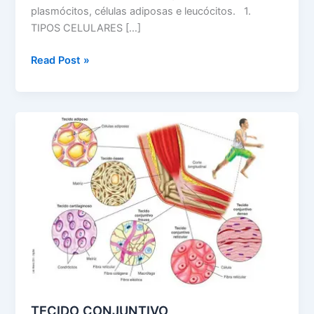
plasmócitos, células adiposas e leucócitos. 1.
TIPOS CELULARES […]
CÉLULAS
Read Post »
DO
TECIDO
CONJUNTIVO
TECIDO CONJUNTIVO