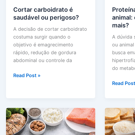
Cortar carboidrato é
Proteín
saudável ou perigoso?
animal:
mais?
A decisão de cortar carboidrato
costuma surgir quando o
A dúvida 
objetivo é emagrecimento
ou anima
rápido, redução de gordura
busca ema
abdominal ou controle da
hipertrof
do metab
Cortar
Read Post »
carboidrato
Proteína
Read Post
é
vegetal
saudável
ou
ou
animal:
perigoso?
qual
emagrece
mais?