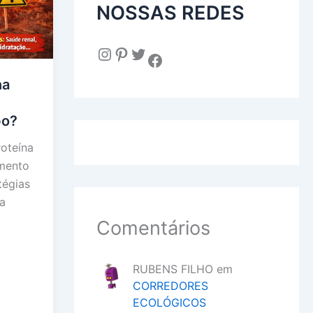
NOSSAS REDES
Instagram
Pinterest
Twitter
Facebook
na
po?
roteína
imento
tégias
a
Comentários
RUBENS FILHO
em
CORREDORES
ECOLÓGICOS