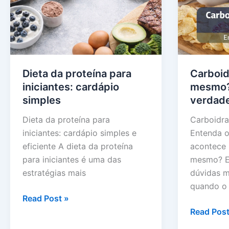
Dieta da proteína para
Carboid
iniciantes: cardápio
mesmo?
simples
verdad
Dieta da proteína para
Carboidr
iniciantes: cardápio simples e
Entenda o
eficiente A dieta da proteína
acontece 
para iniciantes é uma das
mesmo? E
estratégias mais
dúvidas m
quando o
Dieta
Read Post »
da
Carboidra
Read Post
proteína
engorda