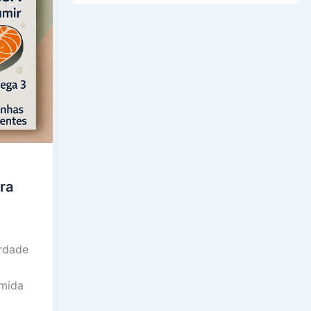
ra
rdade
mida