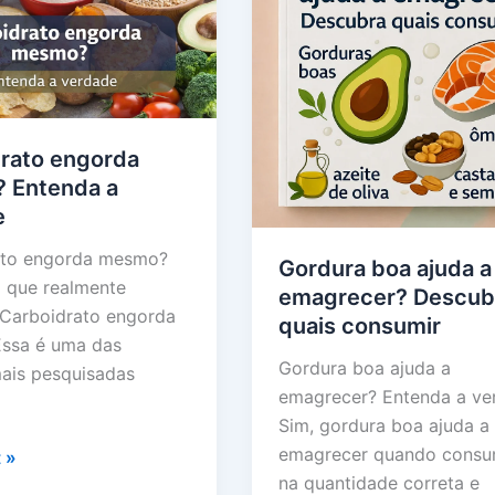
com
saúde
rato engorda
 Entenda a
e
ato engorda mesmo?
Gordura boa ajuda a
 que realmente
emagrecer? Descub
Carboidrato engorda
quais consumir
ssa é uma das
Gordura boa ajuda a
ais pesquisadas
emagrecer? Entenda a ve
Sim, gordura boa ajuda a
emagrecer quando consu
to
 »
na quantidade correta e