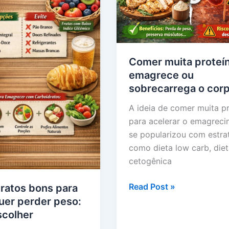
Comer muita proteí
emagrece ou
sobrecarrega o cor
A ideia de comer muita p
para acelerar o emagrec
se popularizou com estra
como dieta low carb, diet
cetogênica
Comer
Read Post »
ratos bons para
muita
er perder peso:
proteína
scolher
emagrece