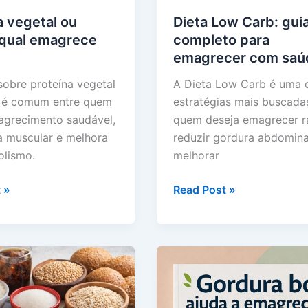
a vegetal ou
Dieta Low Carb: gui
 qual emagrece
completo para
emagrecer com saú
sobre proteína vegetal
A Dieta Low Carb é uma 
l é comum entre quem
estratégias mais buscada
grecimento saudável,
quem deseja emagrecer r
ia muscular e melhora
reduzir gordura abdomina
olismo.
melhorar
Dieta
 »
Read Post »
Low
Carb:
guia
completo
para
emagrecer