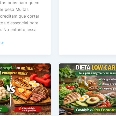
tos bons para quem
ou
er peso Muitas
sobrecarrega
creditam que cortar
o
tos é essencial para
corpo?
. No entanto, essa
tos
 »