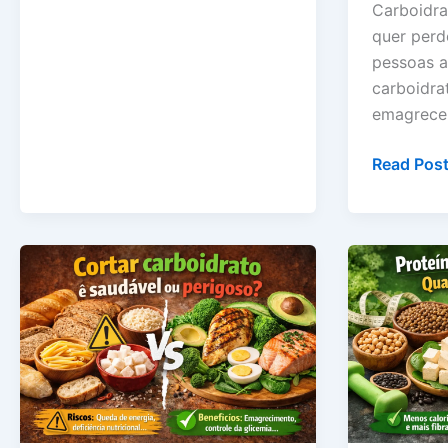
Carboidra
e
quer perd
quem
pessoas a
não
carboidra
deve
emagrecer
fazer
Carboidra
Read Post
bons
para
quem
quer
perder
peso:
quais
escolher