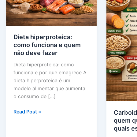
Dieta hiperproteica:
como funciona e quem
não deve fazer
Dieta hiperproteica: como
funciona e por que emagrece A
dieta hiperproteica é um
modelo alimentar que aumenta
o consumo de […]
Dieta
Read Post »
Carboid
hiperproteica:
quem qu
como
quais e
funciona