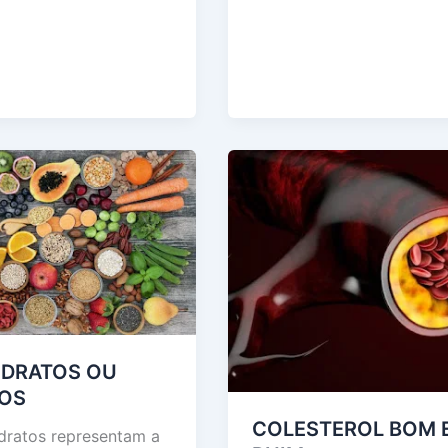
O
ADA
IDRATOS OU
IOS
COLESTEROL BOM 
dratos representam a