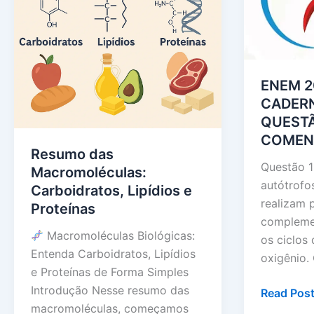
ENEM 20
CADERN
QUESTÃ
COMEN
Resumo das
Questão 1
Macromoléculas:
autótrofo
Carboidratos, Lipídios e
realizam 
Proteínas
compleme
Macromoléculas Biológicas:
os ciclos
Entenda Carboidratos, Lipídios
oxigênio.
e Proteínas de Forma Simples
Introdução Nesse resumo das
ENEM
Read Post
macromoléculas, começamos
2021