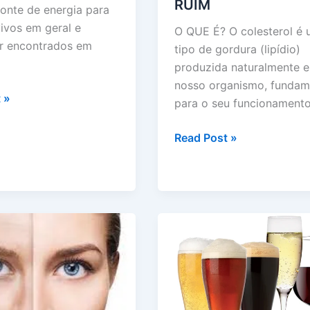
RUIM
fonte de energia para
vivos em geral e
O QUE É? O colesterol é
r encontrados em
tipo de gordura (lipídio)
produzida naturalmente 
nosso organismo, fundam
RATOS
 »
para o seu funcionament
S
COLESTEROL
Read Post »
BOM
E
RUIM