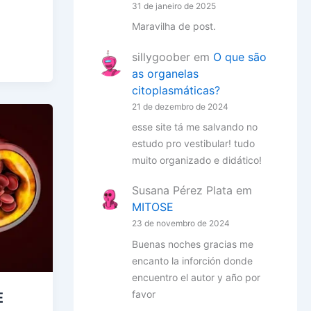
31 de janeiro de 2025
Maravilha de post.
sillygoober
em
O que são
as organelas
citoplasmáticas?
21 de dezembro de 2024
esse site tá me salvando no
estudo pro vestibular! tudo
muito organizado e didático!
Susana Pérez Plata
em
MITOSE
23 de novembro de 2024
Buenas noches gracias me
encanto la inforción donde
encuentro el autor y año por
favor
E