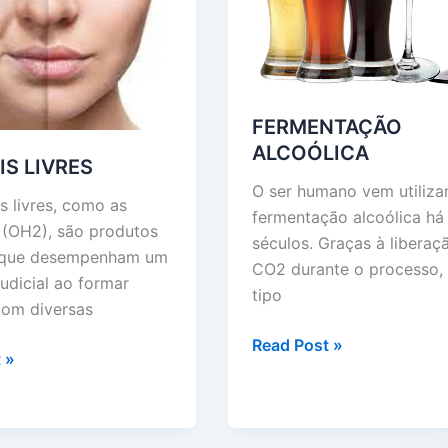
FERMENTAÇÃO
ALCOÓLICA
IS LIVRES
O ser humano vem utiliza
s livres, como as
fermentação alcoólica há
s (OH2), são produtos
séculos. Graças à liberaç
 que desempenham um
CO2 durante o processo,
udicial ao formar
tipo
com diversas
FERMENTAÇÃO
Read Post »
 »
ALCOÓLICA