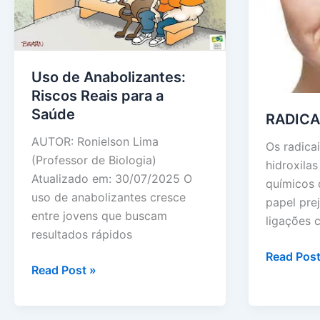
Uso de Anabolizantes:
Riscos Reais para a
Saúde
RADICA
AUTOR: Ronielson Lima
Os radicai
(Professor de Biologia)
hidroxila
Atualizado em: 30/07/2025 O
químicos
uso de anabolizantes cresce
papel prej
entre jovens que buscam
ligações 
resultados rápidos
RADICAIS
Read Post
Uso
Read Post »
LIVRES
de
Anabolizantes: