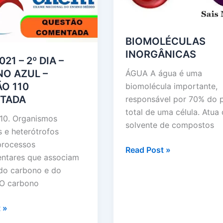
BIOMOLÉCULAS
INORGÂNICAS
21 – 2º DIA –
O AZUL –
ÁGUA A água é uma
O 110
biomolécula importante,
TADA
responsável por 70% do 
total de uma célula. Atu
10. Organismos
solvente de compostos
s e heterótrofos
processos
BIOMOLÉCULAS
Read Post »
ntares que associam
INORGÂNICAS
 do carbono e do
 O carbono
 »