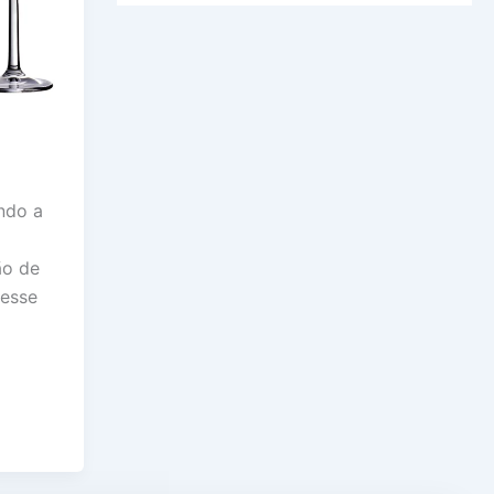
ndo a
ão de
 esse