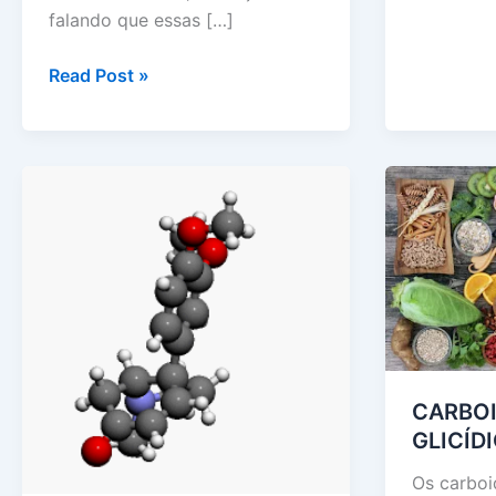
falando que essas […]
–
2º
Resumo
Read Post »
DIA
das
–
Macromoléculas:
CADERN
Carboidratos,
AZUL
Lipídios
–
e
QUESTÃO
Proteínas
110
COMENT
CARBO
GLICÍD
Os carboi