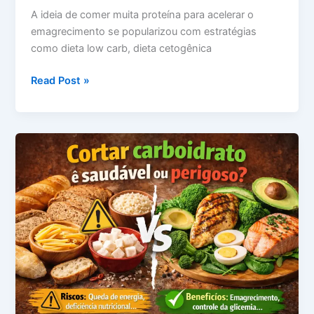
A ideia de comer muita proteína para acelerar o
emagrecimento se popularizou com estratégias
como dieta low carb, dieta cetogênica
Comer
Read Post »
muita
proteína
emagrece
ou
sobrecarrega
o
corpo?