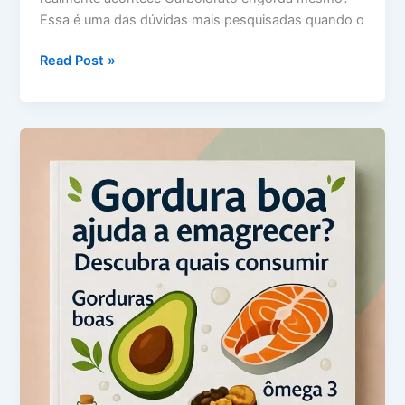
Essa é uma das dúvidas mais pesquisadas quando o
Carboidrato
Read Post »
engorda
mesmo?
Entenda
a
verdade