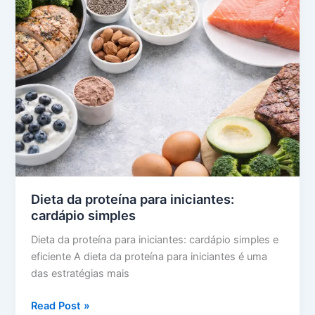
completo
para
emagrecer
com
saúde
Dieta da proteína para iniciantes:
cardápio simples
Dieta da proteína para iniciantes: cardápio simples e
eficiente A dieta da proteína para iniciantes é uma
das estratégias mais
Dieta
Read Post »