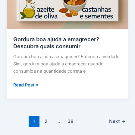
Gordura boa ajuda a emagrecer?
Descubra quais consumir
Gordura boa ajuda a emagrecer? Entenda a verdade
Sim, gordura boa ajuda a emagrecer quando
consumida na quantidade correta e
Gordura
Read Post »
boa
ajuda
a
emagrecer?
Descubra
1
2
…
38
Next
→
quais