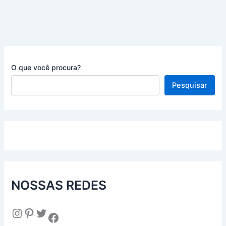
consumir
O que você procura?
Pesquisar
NOSSAS REDES
Instagram
Pinterest
Twitter
Facebook