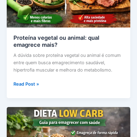
Proteína vegetal ou animal: qual
emagrece mais?
A dúvida sobre proteína vegetal ou animal é comum
entre quem busca emagrecimento saudável,
hipertrofia muscular e melhora do metabolismo.
Proteína
Read Post »
vegetal
ou
animal:
qual
emagrece
mais?