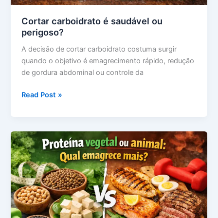
Cortar carboidrato é saudável ou
perigoso?
A decisão de cortar carboidrato costuma surgir
quando o objetivo é emagrecimento rápido, redução
de gordura abdominal ou controle da
Cortar
Read Post »
carboidrato
é
saudável
ou
perigoso?