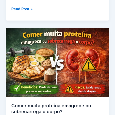
Carboidratos
Read Post »
bons
para
quem
quer
perder
peso:
quais
escolher
Comer muita proteína emagrece ou
sobrecarrega o corpo?