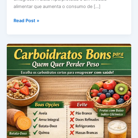
alimentar que aumenta o consumo de […]
Dieta
Read Post »
hiperproteica:
como
funciona
e
quem
não
deve
fazer