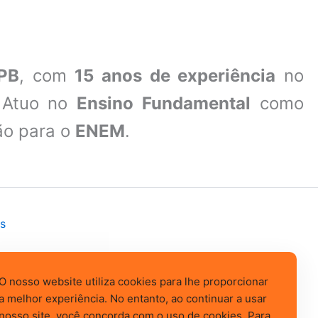
FPB
, com
15 anos de experiência
no
 Atuo no
Ensino Fundamental
como
ão para o
ENEM
.
s
O nosso website utiliza cookies para lhe proporcionar
a melhor experiência. No entanto, ao continuar a usar
nosso site, você concorda com o uso de cookies. Para