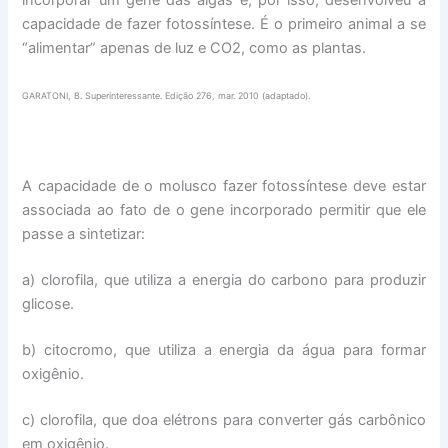
incorporar um gene das algas e, por isso, desenvolveu a
capacidade de fazer fotossíntese. É o primeiro animal a se
“alimentar” apenas de luz e CO2, como as plantas.
GARATONI, B. Superinteressante. Edição 276, mar. 2010 (adaptado).
A capacidade de o molusco fazer fotossíntese deve estar
associada ao fato de o gene incorporado permitir que ele
passe a sintetizar:
a) clorofila, que utiliza a energia do carbono para produzir
glicose.
b) citocromo, que utiliza a energia da água para formar
oxigênio.
c) clorofila, que doa elétrons para converter gás carbônico
em oxigênio.