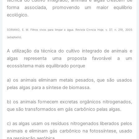
técnica do cultivo integrado, animais e algas crescem de
forma associada, promovendo um maior equilíbrio
ecológico.
SORIANO, E. M. Filtros vivos para limpar a água. Revista Ci•ncia Hoje. v. 37, n. 219, 2005
(adaptado).
A utilização da técnica do cultivo integrado de animais e
algas representa uma proposta favorável a um
ecossistema mais equilibrado porque
a) os animais eliminam metais pesados, que são usados
pelas algas para a síntese de biomassa.
b) os animais fornecem excretas orgânicos nitrogenados,
que são transformados em gás carbônico pelas algas.
c) as algas usam os resíduos nitrogenados liberados pelos
animais e eliminam gás carbônico na fotossíntese, usado
na respiração aeróbica.