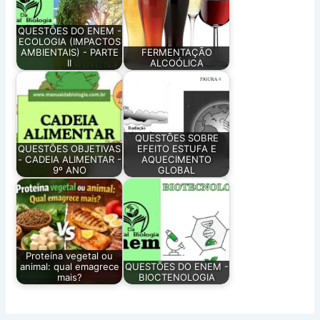
QUESTÕES DO ENEM -
ECOLOGIA (IMPACTOS
AMBIENTAIS) - PARTE
FERMENTAÇÃO
II
ALCOÓLICA
QUESTÕES SOBRE
QUESTÕES OBJETIVAS
EFEITO ESTUFA E
- CADEIA ALIMENTAR -
AQUECIMENTO
9º ANO
GLOBAL
Proteína vegetal ou
animal: qual emagrece
QUESTÕES DO ENEM -
mais?
BIOCTENOLOGIA