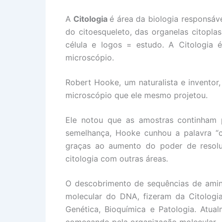
A
Citologia
é área da biologia responsáve
do citoesqueleto, das organelas citopla
célula e logos = estudo. A Citologia
microscópio.
Robert Hooke, um naturalista e invento
microscópio que ele mesmo projetou.
Ele notou que as amostras continham 
semelhança, Hooke cunhou a palavra “cé
graças ao aumento do poder de resolu
citologia com outras áreas.
O descobrimento de sequências de amino
molecular do DNA, fizeram da Citologi
Genética, Bioquímica e Patologia. Atua
começando pela organização molecular.