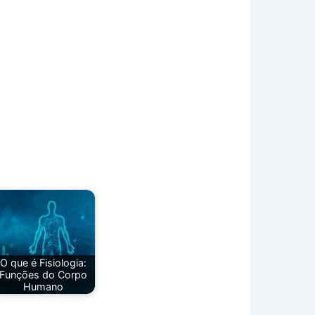
O que é Fisiologia:
Funções do Corpo
Humano