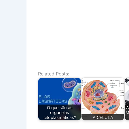
Related Posts:
O que são as
A
organelas
M
citoplasmáticas?
A CÉLULA