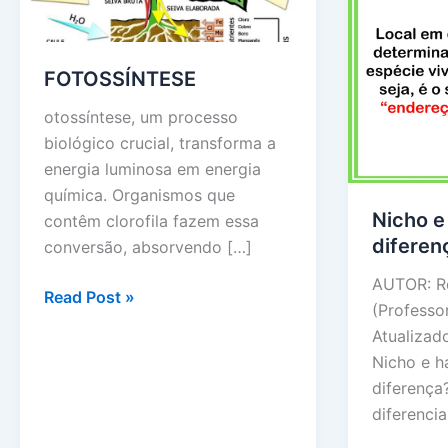
FOTOSSÍNTESE
otossíntese, um processo
biológico crucial, transforma a
energia luminosa em energia
química. Organismos que
Nicho e
contêm clorofila fazem essa
diferen
conversão, absorvendo […]
AUTOR: R
FOTOSSÍNTESE
Read Post »
(Professo
Atualizad
Nicho e ha
diferença
diferencia