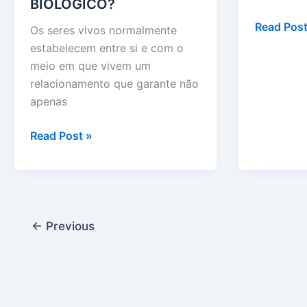
BIOLÓGICO?
O
Read Post
Os seres vivos normalmente
QUE
estabelecem entre si e com o
É
meio em que vivem um
A
relacionamento que garante não
ECOLOGI
apenas
O
Read Post »
QUE
É
EQUILÍBRIO
BIOLÓGICO?
←
Previous