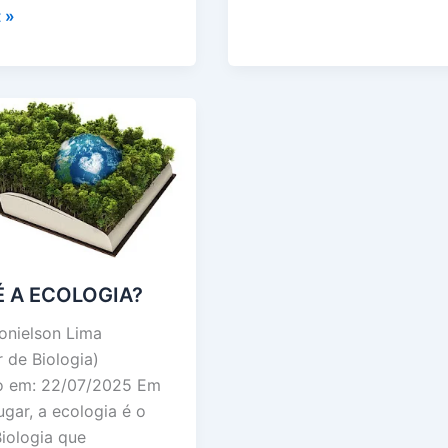
 »
?
É A ECOLOGIA?
onielson Lima
r de Biologia)
do em: 22/07/2025 Em
ugar, a ecologia é o
iologia que