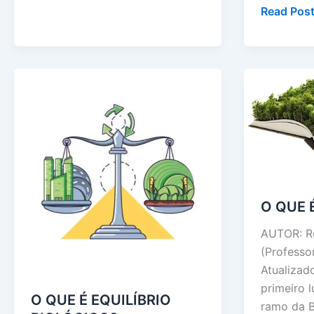
Nicho
Read Post
e
Habitat
qual
a
diferença
O QUE 
AUTOR: R
(Professo
Atualiza
primeiro l
O QUE É EQUILÍBRIO
ramo da B