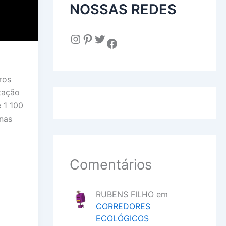
NOSSAS REDES
Instagram
Pinterest
Twitter
Facebook
ros
tação
e 1 100
nas
Comentários
RUBENS FILHO
em
CORREDORES
ECOLÓGICOS