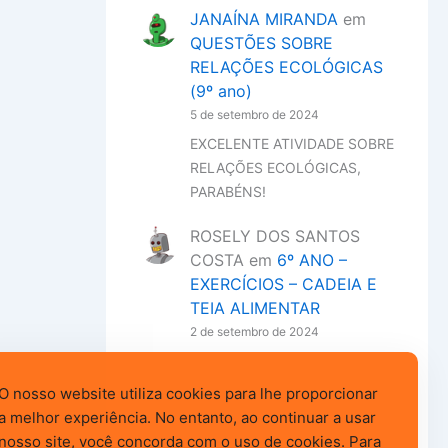
JANAÍNA MIRANDA
em
QUESTÕES SOBRE
RELAÇÕES ECOLÓGICAS
(9º ano)
5 de setembro de 2024
EXCELENTE ATIVIDADE SOBRE
RELAÇÕES ECOLÓGICAS,
PARABÉNS!
ROSELY DOS SANTOS
COSTA
em
6º ANO –
EXERCÍCIOS – CADEIA E
TEIA ALIMENTAR
2 de setembro de 2024
Excelente atividade! Tem como
baixar sem as respostas?
O nosso website utiliza cookies para lhe proporcionar
a melhor experiência. No entanto, ao continuar a usar
nosso site, você concorda com o uso de cookies. Para