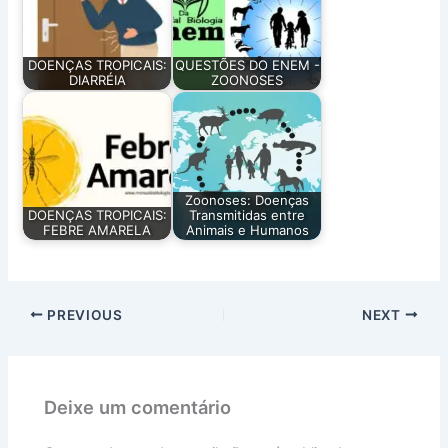
DOENÇAS TROPICAIS:
QUESTÕES DO ENEM -
DIARRÉIA
ZOONOSES
Zoonoses: Doenças
DOENÇAS TROPICAIS:
Transmitidas entre
FEBRE AMARELA
Animais e Humanos
PREVIOUS
NEXT
Deixe um comentário