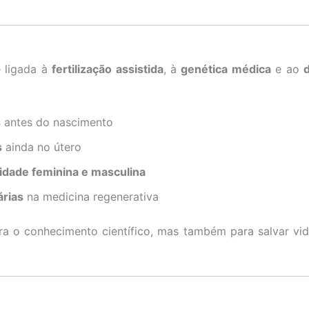
e ligada à
fertilização assistida
, à
genética médica
e ao
s
antes do nascimento
s
ainda no útero
ilidade feminina e masculina
árias
na medicina regenerativa
ara o conhecimento científico, mas também para salvar vi