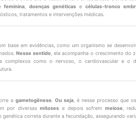
de feminina
,
doenças genéticas
e
células-tronco embr
nósticos, tratamentos e intervenções médicas.
 com base em evidências, como um organismo se desenvo
rmados.
Nesse sentido
, ela acompanha o crescimento do zi
as complexos como o nervoso, o cardiovascular e o d
utura.
orre a
gametogênese
.
Ou seja
, é nesse processo que o
sam por diversas
mitoses
e depois sofrem
meiose
, red
ão genética correta durante a fecundação, assegurando vari