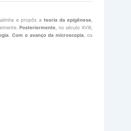
galinha e propôs a
teoria da epigênese
,
almente.
Posteriormente
, no século XVIII,
ogia
.
Com o avanço da microscopia
, os