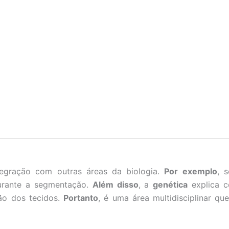
a
egração com outras áreas da biologia.
Por exemplo
, 
urante a segmentação.
Além disso
, a
genética
explica c
ão dos tecidos.
Portanto
, é uma área multidisciplinar qu