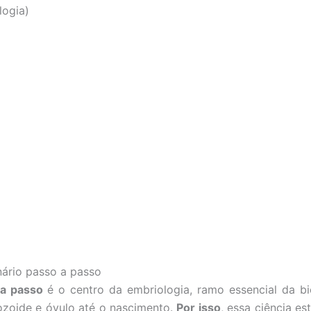
logia)
ário passo a passo
 a passo
é o centro da embriologia, ramo essencial da b
ozoide e óvulo até o nascimento.
Por isso
, essa ciência es