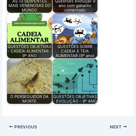
AS 13 SERPENTES
Questões evolução 9
MAIS VENENOSAS DO
ano com gabarito
MUNDO
comentado
QUESTÕES OBJETIVAS
QUESTÕES SOBRE
- CADEIA ALIMENTAR -
CADEIA E TEIA
9º ANO
ALIMENTAR (9º ano)
O PERSEGUIDOR DA
QUESTÕES OBJETIVAS
MORTE
- EVOLUÇÃO - 9º ANO
PREVIOUS
NEXT