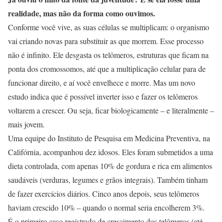
realidade, mas não da forma como ouvimos.
Conforme você vive, as suas células se multiplicam: o organismo
vai criando novas para substituir as que morrem. Esse processo
não é infinito. Ele desgasta os telômeros, estruturas que ficam na
ponta dos cromossomos, até que a multiplicação celular para de
funcionar direito, e aí você envelhece e morre. Mas um novo
estudo indica que é possível inverter isso e fazer os telômeros
voltarem a crescer. Ou seja, ficar biologicamente – e literalmente –
mais jovem.
Uma equipe do Instituto de Pesquisa em Medicina Preventiva, na
Califórnia, acompanhou dez idosos. Eles foram submetidos a uma
dieta controlada, com apenas 10% de gordura e rica em alimentos
saudáveis (verduras, legumes e grãos integrais). Também tinham
de fazer exercícios diários. Cinco anos depois, seus telômeros
haviam crescido 10% – quando o normal seria encolherem 3%.
É o primeiro caso registrado de crescimento dos telômeros (até