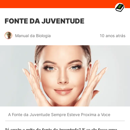
FONTE DA JUVENTUDE
Manual da Biologia
10 anos atrás
A Fonte da Juventude Sempre Esteve Proxima a Voce
Já ouviu o mito da fonte da juventude? E se ela fosse uma