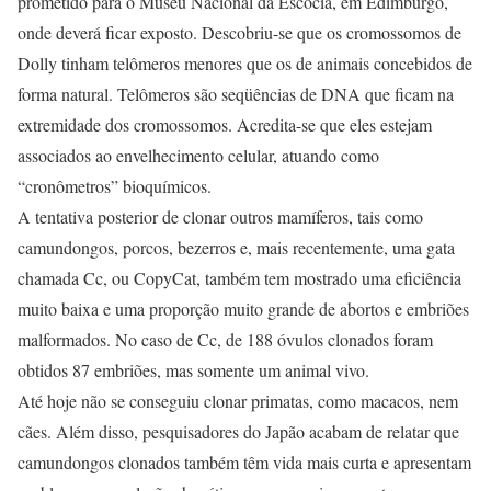
prometido para o Museu Nacional da Escócia, em Edimburgo,
onde deverá ficar exposto. Descobriu-se que os cromossomos de
Dolly tinham telômeros menores que os de animais concebidos de
forma natural. Telômeros são seqüências de DNA que ficam na
extremidade dos cromossomos. Acredita-se que eles estejam
associados ao envelhecimento celular, atuando como
“cronômetros” bioquímicos.
A tentativa posterior de clonar outros mamíferos, tais como
camundongos, porcos, bezerros e, mais recentemente, uma gata
chamada Cc, ou CopyCat, também tem mostrado uma eficiência
muito baixa e uma proporção muito grande de abortos e embriões
malformados. No caso de Cc, de 188 óvulos clonados foram
obtidos 87 embriões, mas somente um animal vivo.
Até hoje não se conseguiu clonar primatas, como macacos, nem
cães. Além disso, pesquisadores do Japão acabam de relatar que
camundongos clonados também têm vida mais curta e apresentam