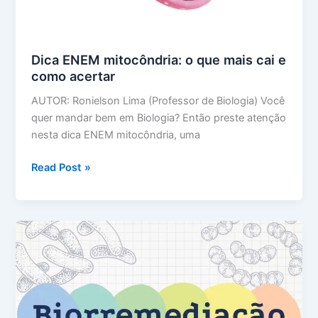
Dica ENEM mitocôndria: o que mais cai e
como acertar
AUTOR: Ronielson Lima (Professor de Biologia) Você
quer mandar bem em Biologia? Então preste atenção
nesta dica ENEM mitocôndria, uma
Dica
Read Post »
ENEM
mitocôndria:
o
que
mais
cai
e
como