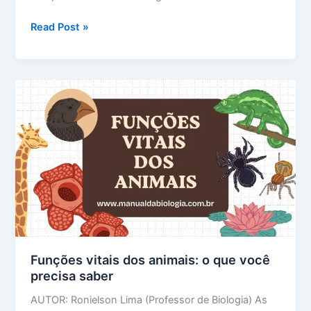
Cadeia
Read Post »
alimentar:
10
questões
com
gabarito
comentado
Funções vitais dos animais: o que você
precisa saber
AUTOR: Ronielson Lima (Professor de Biologia) As