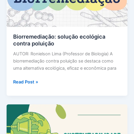
acertar
Biorremediação: solução ecológica
contra poluição
AUTOR: Ronielson Lima (Professor de Biologia) A
biorremediação contra poluição se destaca como
uma alternativa ecológica, eficaz e econômica para
Biorremediação:
Read Post »
solução
ecológica
contra
poluição