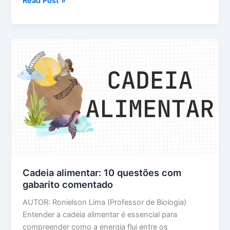
Biotecnologia
Read Post »
na
produção
de
vacinas
Cadeia alimentar: 10 questões com
gabarito comentado
AUTOR: Ronielson Lima (Professor de Biologia)
Entender a cadeia alimentar é essencial para
compreender como a energia flui entre os