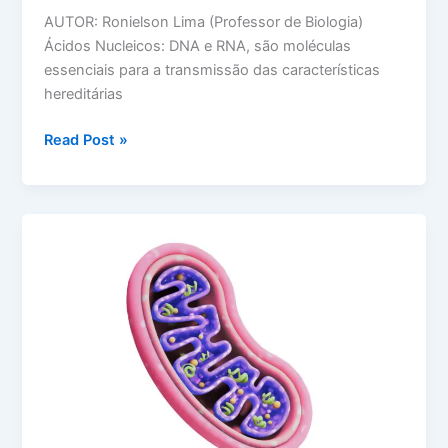
AUTOR: Ronielson Lima (Professor de Biologia)
Ácidos Nucleicos: DNA e RNA, são moléculas
essenciais para a transmissão das características
hereditárias
Ácidos
Read Post »
Nucleicos:
DNA
e
RNA
para
o
ENEM