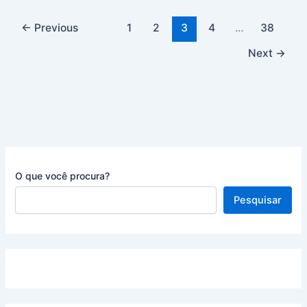
da
prova
←
Previous
1
2
3
4
…
38
e
Next
→
do
resultado
O que você procura?
Pesquisar