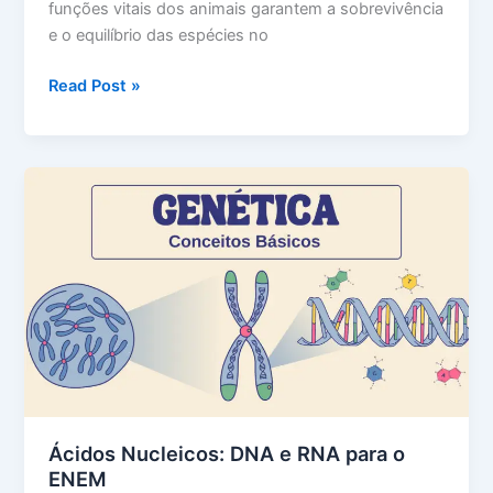
funções vitais dos animais garantem a sobrevivência
e o equilíbrio das espécies no
Funções
Read Post »
vitais
dos
animais:
o
que
você
precisa
saber
Ácidos Nucleicos: DNA e RNA para o
ENEM