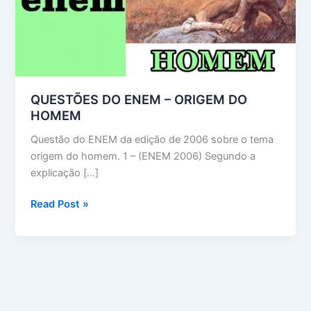
QUESTÕES DO ENEM – ORIGEM DO
HOMEM
Questão do ENEM da edição de 2006 sobre o tema
origem do homem. 1 – (ENEM 2006) Segundo a
explicação […]
QUESTÕES
Read Post »
DO
ENEM
–
ORIGEM
DO
HOMEM