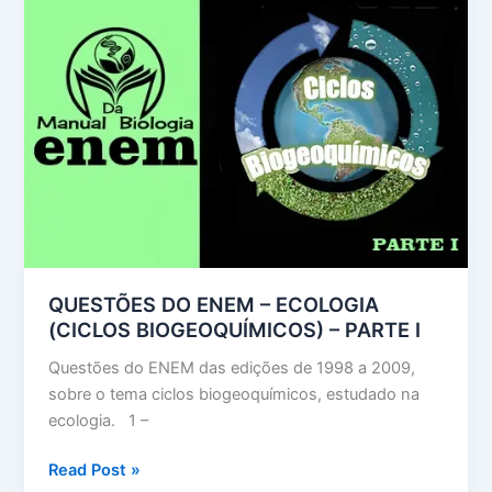
HUMANA
(PARTE
I)
QUESTÕES DO ENEM – ECOLOGIA
(CICLOS BIOGEOQUÍMICOS) – PARTE I
Questões do ENEM das edições de 1998 a 2009,
sobre o tema ciclos biogeoquímicos, estudado na
ecologia. 1 –
QUESTÕES
Read Post »