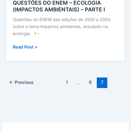
QUESTÕES DO ENEM – ECOLOGIA
(IMPACTOS AMBIENTAIS) – PARTE I
Questões do ENEM das edições de 2000 a 2004,
sobre o tema impactos ambientes, estudado na
ecologia. 1 –
QUESTÕES
Read Post »
DO
ENEM
–
ECOLOGIA
(IMPACTOS
←
Previous
1
…
6
7
AMBIENTAIS)
–
PARTE
I