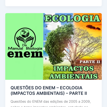
DO
ENEM
–
ECOLOGIA
(CICLOS
BIOGEOQUÍMICOS)
–
PARTE
I
QUESTÕES DO ENEM – ECOLOGIA
(IMPACTOS AMBIENTAIS) – PARTE II
Questões do ENEM das edições de 2005 a 2009,