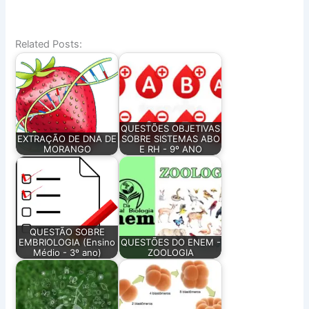
Related Posts:
QUESTÕES OBJETIVAS
EXTRAÇÃO DE DNA DE
SOBRE SISTEMAS ABO
MORANGO
E RH - 9º ANO
QUESTÃO SOBRE
EMBRIOLOGIA (Ensino
QUESTÕES DO ENEM -
Médio - 3º ano)
ZOOLOGIA