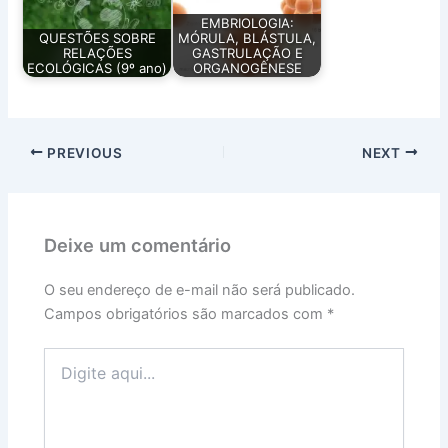
EMBRIOLOGIA:
QUESTÕES SOBRE
MÓRULA, BLÁSTULA,
RELAÇÕES
GASTRULAÇÃO E
ECOLÓGICAS (9º ano)
ORGANOGÊNESE
PREVIOUS
NEXT
Deixe um comentário
O seu endereço de e-mail não será publicado.
Campos obrigatórios são marcados com
*
Digite
aqui...