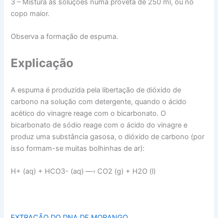
3 – Mistura as soluções numa proveta de 250 ml, ou no
copo maior.
Observa a formação de espuma.
Explicação
A espuma é produzida pela libertação de dióxido de
carbono na solução com detergente, quando o ácido
acético do vinagre reage com o bicarbonato. O
bicarbonato de sódio reage com o ácido do vinagre e
produz uma substância gasosa, o dióxido de carbono (por
isso formam-se muitas bolhinhas de ar):
H+ (aq) + HCO3- (aq) —› CO2 (g) + H2O (l)
EXTRAÇÃO DO DNA DE MORANGO