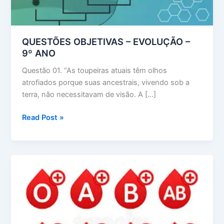
QUESTÕES OBJETIVAS – EVOLUÇÃO –
9º ANO
Questão 01. “As toupeiras atuais têm olhos
atrofiados porque suas ancestrais, vivendo sob a
terra, não necessitavam de visão. A […]
QUESTÕES
Read Post »
OBJETIVAS
–
EVOLUÇÃO
–
9º
ANO