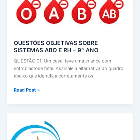
QUESTÕES OBJETIVAS SOBRE
SISTEMAS ABO E RH – 9º ANO
QUESTÃO 01. Um casal teve uma criança com
eritroblastose fetal. Assinale a alternativa do quadro
abaixo que identifica corretamente os
QUESTÕES
Read Post »
OBJETIVAS
SOBRE
SISTEMAS
ABO
E
RH