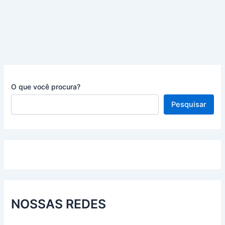
DO
ENEM
2022
(CADERNO
ROSA
–
APLICAÇÃO
O que você procura?
REGULAR)
Pesquisar
NOSSAS REDES