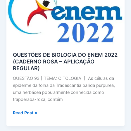
–
9º
ANO
QUESTÕES DE BIOLOGIA DO ENEM 2022
(CADERNO ROSA – APLICAÇÃO
REGULAR)
QUESTÃO 93丨TEMA: CITOLOGIA 丨 As células da
epiderme da folha da Tradescantia pallida purpurea,
uma herbácea popularmente conhecida como
trapoeraba-roxa, contém
QUESTÕES
Read Post »
DE
BIOLOGIA