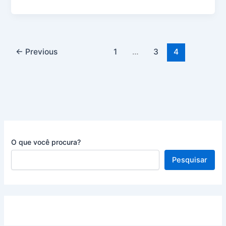
DE
NUTRIÇÃO
←
Previous
1
…
3
4
O que você procura?
Pesquisar