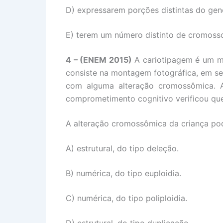
D) expressarem porções distintas do ge
E) terem um número distinto de cromoss
4 – (ENEM 2015)
A cariotipagem é um mé
consiste na montagem fotográfica, em se
com alguma alteração cromossômica. A
comprometimento cognitivo verificou que 
A alteração cromossômica da criança pod
A) estrutural, do tipo deleção.
B) numérica, do tipo euploidia.
C) numérica, do tipo poliploidia.
D) estrutural, do tipo duplicação.