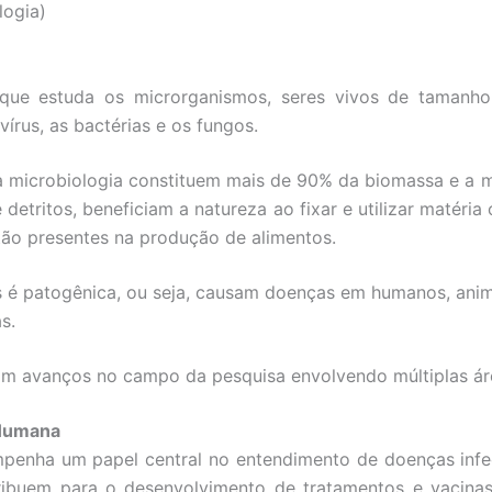
logia)
que estuda os microrganismos, seres vivos de tamanho
vírus, as bactérias e os fungos.
 microbiologia constituem mais de 90% da biomassa e a ma
 detritos, beneficiam a natureza ao fixar e utilizar matéri
tão presentes na produção de alimentos.
 é patogênica, ou seja, causam doenças em humanos, anim
s.
am avanços no campo da pesquisa envolvendo múltiplas áre
 Humana
penha um papel central no entendimento de doenças infec
ribuem para o desenvolvimento de tratamentos e vacinas