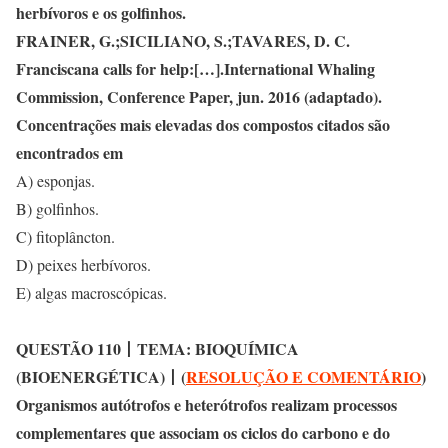
herbívoros e os golfinhos.
FRAINER, G.;SICILIANO, S.;TAVARES, D. C.
Franciscana calls for help:[…].International Whaling
Commission, Conference Paper, jun. 2016 (adaptado).
Concentrações mais elevadas dos compostos citados são
encontrados em
A) esponjas.
B) golfinhos.
C) fitoplâncton.
D) peixes herbívoros.
E) algas macroscópicas.
QUESTÃO 110
丨
TEMA: BIOQUÍMICA
(BIOENERGÉTICA)
丨
(
RESOLUÇÃO E COMENTÁRIO
)
Organismos autótrofos e heterótrofos realizam processos
complementares que associam os ciclos do carbono e do