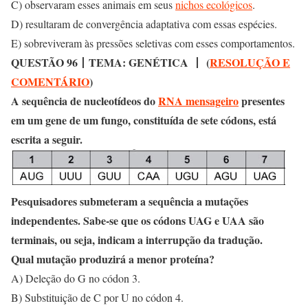
C) observaram esses animais em seus
nichos ecológicos
.
D) resultaram de convergência adaptativa com essas espécies.
E) sobreviveram às pressões seletivas com esses comportamentos.
QUESTÃO 96
丨
TEMA: GENÉTICA
丨
(
RESOLUÇÃO E
COMENTÁRIO
)
A sequência de nucleotídeos do
RNA mensageiro
presentes
em um gene de um fungo, constituída de sete códons, está
escrita a seguir.
Pesquisadores submeteram a sequência a mutações
independentes. Sabe-se que os códons UAG e UAA são
terminais, ou seja, indicam a interrupção da tradução.
Qual mutação produzirá a menor proteína?
A) Deleção do G no códon 3.
B) Substituição de C por U no códon 4.