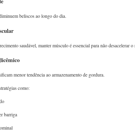
de
diminuem beliscos ao longo do dia.
scular
ecimento saudável, manter músculo é essencial para não desacelerar o
glicêmico
gnificam menor tendência ao armazenamento de gordura.
tratégias como:
ido
er barriga
ominal