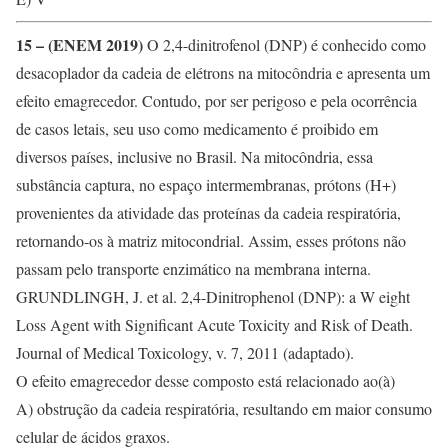
15 – (ENEM 2019)
O 2,4-dinitrofenol (DNP) é conhecido como
desacoplador da cadeia de elétrons na mitocôndria e apresenta um
efeito emagrecedor. Contudo, por ser perigoso e pela ocorrência
de casos letais, seu uso como medicamento é proibido em
diversos países, inclusive no Brasil. Na mitocôndria, essa
substância captura, no espaço intermembranas, prótons (H+)
provenientes da atividade das proteínas da cadeia respiratória,
retornando-os à matriz mitocondrial. Assim, esses prótons não
passam pelo transporte enzimático na membrana interna.
GRUNDLINGH, J. et al. 2,4-Dinitrophenol (DNP): a W eight
Loss Agent with Significant Acute Toxicity and Risk of Death.
Journal of Medical Toxicology, v. 7, 2011 (adaptado).
O efeito emagrecedor desse composto está relacionado ao(à)
A) obstrução da cadeia respiratória, resultando em maior consumo
celular de ácidos graxos.