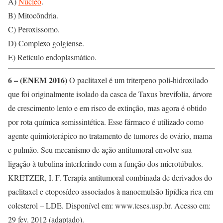
A)
Núcleo
.
B) Mitocôndria.
C) Peroxissomo.
D) Complexo golgiense.
E) Retículo endoplasmático.
6 – (ENEM 2016)
O paclitaxel é um triterpeno poli-hidroxilado
que foi originalmente isolado da casca de Taxus brevifolia, árvore
de crescimento lento e em risco de extinção, mas agora é obtido
por rota química semissintética. Esse fármaco é utilizado como
agente quimioterápico no tratamento de tumores de ovário, mama
e pulmão. Seu mecanismo de ação antitumoral envolve sua
ligação à tubulina interferindo com a função dos microtúbulos.
KRETZER, I. F. Terapia antitumoral combinada de derivados do
paclitaxel e etoposídeo associados à nanoemulsão lipídica rica em
colesterol – LDE. Disponível em: www.teses.usp.br. Acesso em:
29 fev. 2012 (adaptado).