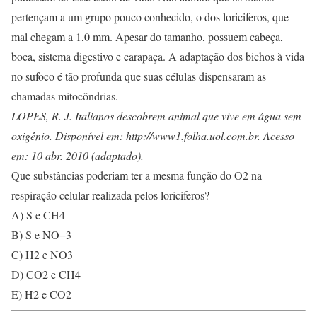
pertençam a um grupo pouco conhecido, o dos loriciferos, que
mal chegam a 1,0 mm. Apesar do tamanho, possuem cabeça,
boca, sistema digestivo e carapaça. A adaptação dos bichos à vida
no sufoco é tão profunda que suas células dispensaram as
chamadas mitocôndrias.
LOPES, R. J. Italianos descobrem animal que vive em água sem
oxigênio. Disponível em: http://www1.folha.uol.com.br. Acesso
em: 10 abr. 2010 (adaptado).
Que substâncias poderiam ter a mesma função do O2 na
respiração celular realizada pelos loricíferos?
A) S e CH4
B) S e NO−3
C) H2 e NO3
D) CO2 e CH4
E) H2 e CO2